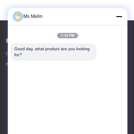
Ms Melin
7:34 PM
Événements
Demandez une citation
Good day, what product are you looking 
Cas
for?
TéLéPHONE 86-20-82320316
Nouvelles
Fax 86-20-82315407

