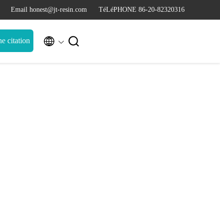
Email honest@jt-resin.com
TéLéPHONE 86-20-82320316


 citation